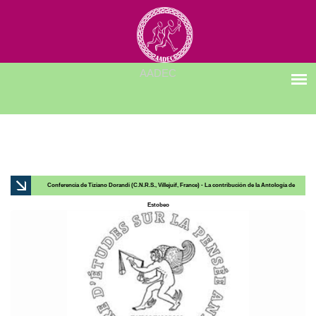
Conferencia de Tiziano Dorandi (C.N.R.S., Villejuif, France) - La contribución de la Antología de
Estobeo