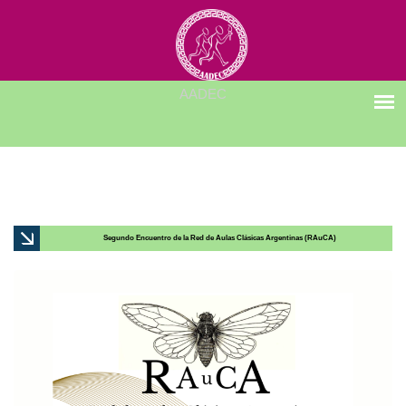
Segundo Encuentro de la Red de Aulas Clásicas Argentinas (RAuCA)